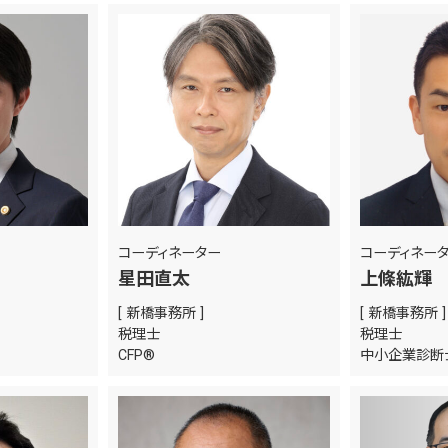
コーディネーター
コーディネー
星田直太
上條紘輝
[ 新橋事務所 ]
[ 新橋事務所 ]
税理士
税理士
CFP®
中小企業診断