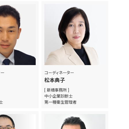
ター
コーディネーター
松本典子
[ 新橋事務所 ]
中小企業診断士
士
第一種衛生管理者