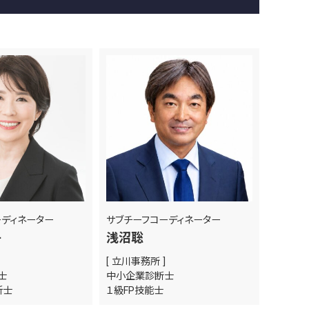
ーディネーター
サブチーフコーディネーター
子
浅沼聡
[ 立川事務所 ]
断士
中小企業診断士
析士
１級FP技能士