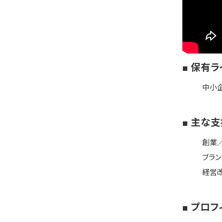
■ 保有
中小
■ 主な
創業
ブラ
経営
■ プロフ