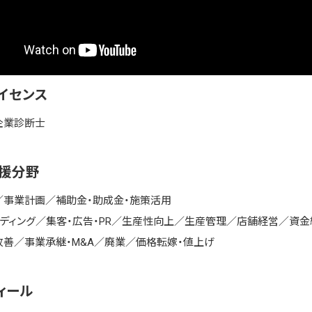
ライセンス
企業診断士
支援分野
／事業計画／補助金・助成金・施策活用
ンディング／集客・広告・PR／生産性向上／生産管理／店舗経営／資
改善／事業承継・M&A／廃業／価格転嫁・値上げ
ィール