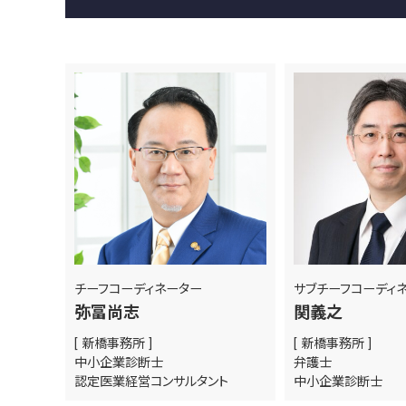
チーフコーディネーター
サブチーフコーディ
弥冨尚志
関義之
[ 新橋事務所 ]
[ 新橋事務所 ]
中小企業診断士
弁護士
認定医業経営コンサルタント
中小企業診断士