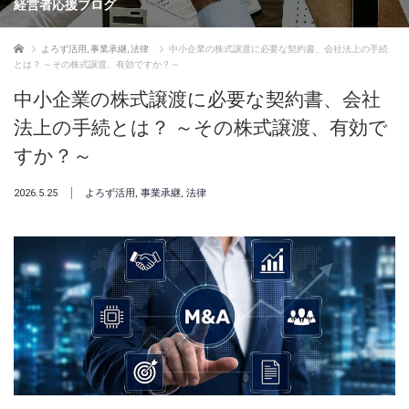
経営者応援ブログ
ホーム
よろず活用
,
事業承継
,
法律
中小企業の株式譲渡に必要な契約書、会社法上の手続
とは？ ～その株式譲渡、有効ですか？～
中小企業の株式譲渡に必要な契約書、会社
法上の手続とは？ ～その株式譲渡、有効で
すか？～
2026.5.25
よろず活用
,
事業承継
,
法律